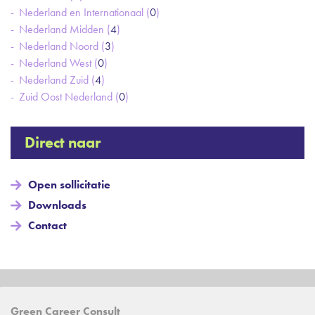
Nederland en Internationaal (
0
)
Nederland Midden (
4
)
Nederland Noord (
3
)
Nederland West (
0
)
Nederland Zuid (
4
)
Zuid Oost Nederland (
0
)
Direct naar
Open sollicitatie
Downloads
Contact
Green Career Consult