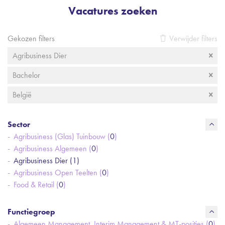
Vacatures zoeken
Gekozen filters
Verwijder filters
Agribusiness Dier
Bachelor
België
Sector
Agribusiness (Glas) Tuinbouw (
0
)
Agribusiness Algemeen (
0
)
Agribusiness Dier (
1
)
Agribusiness Open Teelten (
0
)
Food & Retail (
0
)
Functiegroep
Algemeen Management, Interim Management & MT-posities (
0
)