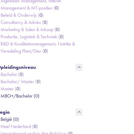
Algemeen Management, Interim
Management & MT-posities (
0
)
Beleid & Onderwijs (
0
)
Consultancy & Advies (
0
)
Marketing & Sales & Inkoop (
0
)
Productie, Logistiek & Techniek (
0
)
R&D & Kwaliteitsmanagement, Nutritie &
Veredeling Plant/Dier (
0
)
pleidingsniveau
Bachelor (
0
)
Bachelor/ Master (
0
)
Master (
0
)
MBO+/Bachelor (
0
)
egio
België (
0
)
Heel Nederland (
0
)
Internationaal anders dan BeNeLux (
0
)