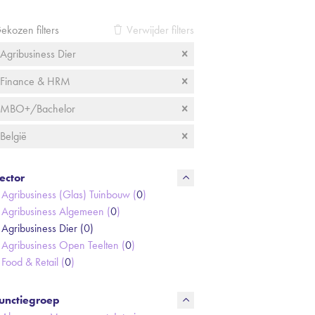
ekozen filters
Verwijder filters
Agribusiness Dier
Finance & HRM
MBO+/Bachelor
België
ector
Agribusiness (Glas) Tuinbouw (
0
)
Agribusiness Algemeen (
0
)
Agribusiness Dier (
0
)
Agribusiness Open Teelten (
0
)
Food & Retail (
0
)
unctiegroep