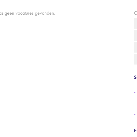
aas geen vacatures gevonden.
G
S
F