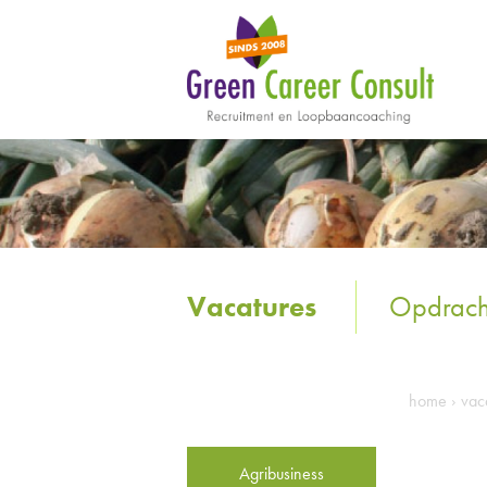
Vacatures
Opdrach
home
›
vac
Agribusiness