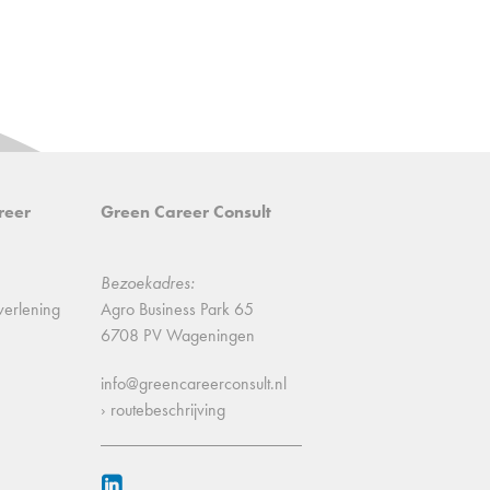
reer
Green Career Consult
Bezoekadres:
verlening
Agro Business Park 65
6708 PV Wageningen
info@greencareerconsult.nl
› routebeschrijving