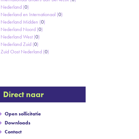
Nederland (
0
)
Nederland en Internationaal (
0
)
Nederland Midden (
0
)
Nederland Noord (
0
)
Nederland West (
0
)
Nederland Zuid (
0
)
Zuid Oost Nederland (
0
)
Direct naar
Open sollicitatie
Downloads
Contact