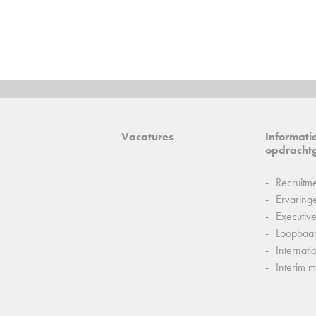
Vacatures
Informati
opdracht
Recruitm
Ervaring
Executiv
Loopbaa
Internati
Interim 