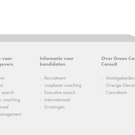
e voor
Informatie voor
Over Green Ca
gevers
kandidaten
Consult
ent
Recruitment
Marktgebieden
en
Loopbaan coaching
Overige Dienst
e search
Executive search
Consultants
n coaching
Internationaal
onaal
Ervaringen
management