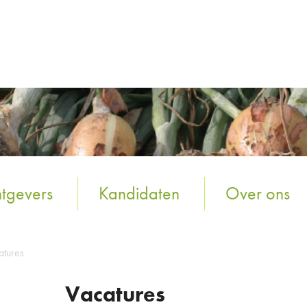
tgevers
Kandidaten
Over ons
atures
Vacatures