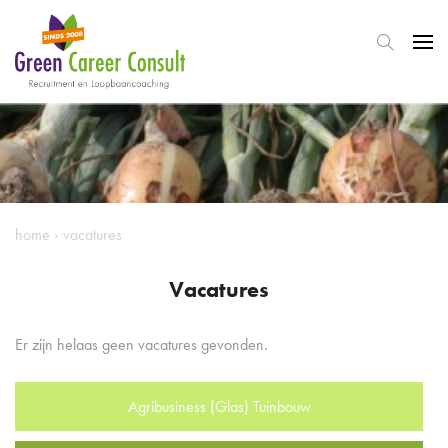
home
›
vacatures
Vacatures
Er zijn helaas geen vacatures gevonden.
Agribusiness (Glas) Tuinbouw