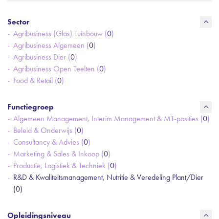
Sector
Agribusiness (Glas) Tuinbouw (
0
)
Agribusiness Algemeen (
0
)
Agribusiness Dier (
0
)
Agribusiness Open Teelten (
0
)
Food & Retail (
0
)
Functiegroep
Algemeen Management, Interim Management & MT-posities (
0
)
Beleid & Onderwijs (
0
)
Consultancy & Advies (
0
)
Marketing & Sales & Inkoop (
0
)
Productie, Logistiek & Techniek (
0
)
R&D & Kwaliteitsmanagement, Nutritie & Veredeling Plant/Dier
(
0
)
Opleidingsniveau