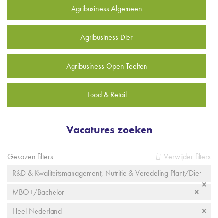
Agribusiness Algemeen
Agribusiness Dier
Agribusiness Open Teelten
Food & Retail
Vacatures zoeken
Gekozen filters
Verwijder filters
R&D & Kwaliteitsmanagement, Nutritie & Veredeling Plant/Dier
MBO+/Bachelor
Heel Nederland