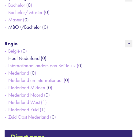
Bachelor (
0
)
Bachelor/ Master (
0
)
Master (
0
)
MBO+/Bachelor (
0
)
Regio
België (
0
)
Heel Nederland (
0
)
Internationaal anders dan BeNeLux (
0
)
Nederland (
0
)
Nederland en Internationaal (
0
)
Nederland Midden (
0
)
Nederland Noord (
0
)
Nederland West (
1
)
Nederland Zuid (
1
)
Zuid Oost Nederland (
0
)
Direct naar