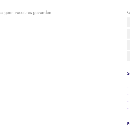
aas geen vacatures gevonden.
G
S
F