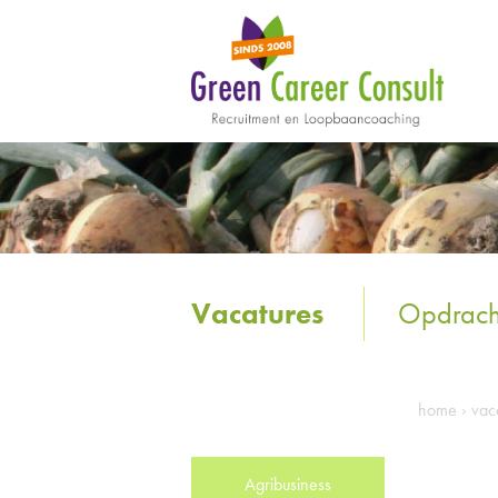
Vacatures
Opdrach
home
›
vac
Agribusiness