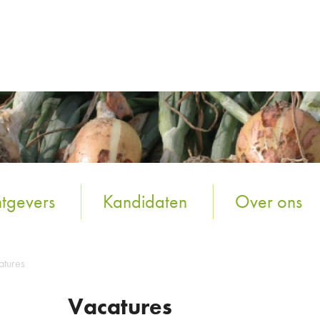
tgevers
Kandidaten
Over ons
atures
Vacatures