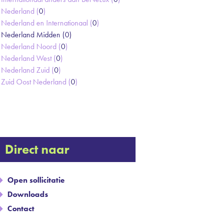
Nederland (
0
)
Nederland en Internationaal (
0
)
Nederland Midden (
0
)
Nederland Noord (
0
)
Nederland West (
0
)
Nederland Zuid (
0
)
Zuid Oost Nederland (
0
)
Direct naar
Open sollicitatie
Downloads
Contact