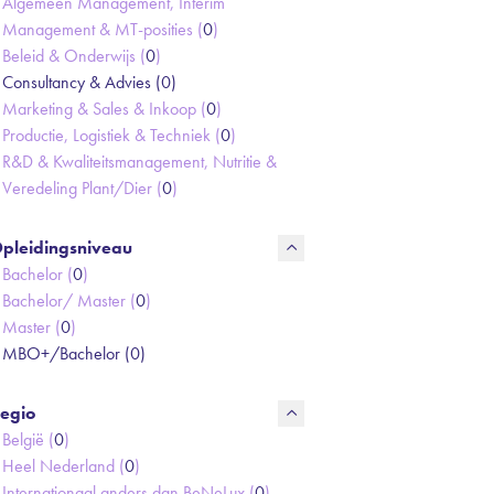
Algemeen Management, Interim
Management & MT-posities (
0
)
Beleid & Onderwijs (
0
)
Consultancy & Advies (
0
)
Marketing & Sales & Inkoop (
0
)
Productie, Logistiek & Techniek (
0
)
R&D & Kwaliteitsmanagement, Nutritie &
Veredeling Plant/Dier (
0
)
pleidingsniveau
Bachelor (
0
)
Bachelor/ Master (
0
)
Master (
0
)
MBO+/Bachelor (
0
)
egio
België (
0
)
Heel Nederland (
0
)
Internationaal anders dan BeNeLux (
0
)