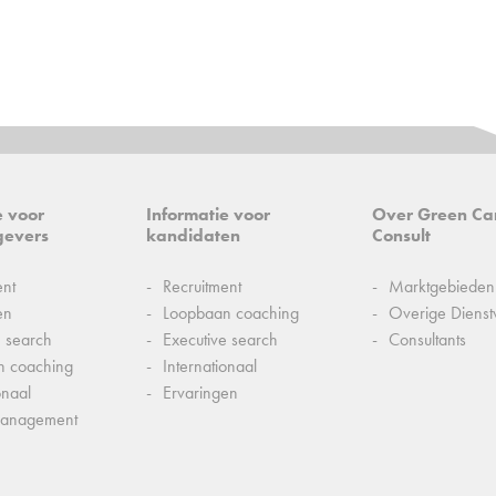
e voor
Informatie voor
Over Green Ca
gevers
kandidaten
Consult
ent
Recruitment
Marktgebieden
en
Loopbaan coaching
Overige Dienst
e search
Executive search
Consultants
n coaching
Internationaal
onaal
Ervaringen
management