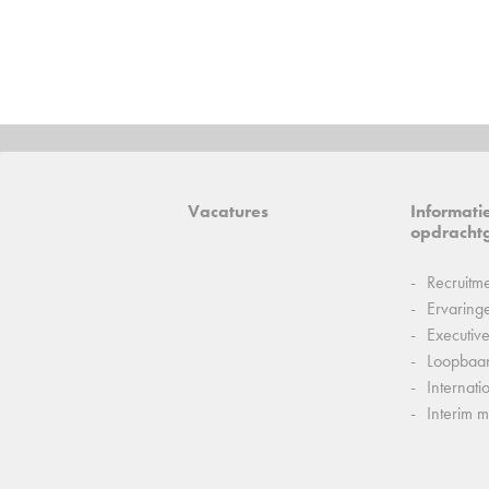
Vacatures
Informati
opdracht
Recruitm
Ervaring
Executiv
Loopbaa
Internati
Interim 