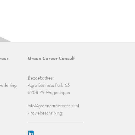
reer
Green Career Consult
Bezoekadres:
verlening
Agro Business Park 65
6708 PV Wageningen
info@greencareerconsult.nl
› routebeschrijving