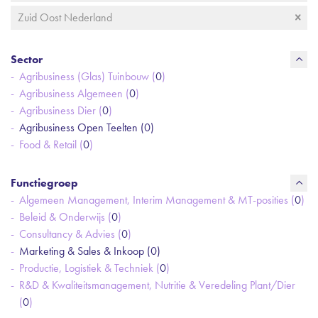
Zuid Oost Nederland
Sector
Agribusiness (Glas) Tuinbouw (
0
)
Agribusiness Algemeen (
0
)
Agribusiness Dier (
0
)
Agribusiness Open Teelten (
0
)
Food & Retail (
0
)
Functiegroep
Algemeen Management, Interim Management & MT-posities (
0
)
Beleid & Onderwijs (
0
)
Consultancy & Advies (
0
)
Marketing & Sales & Inkoop (
0
)
Productie, Logistiek & Techniek (
0
)
R&D & Kwaliteitsmanagement, Nutritie & Veredeling Plant/Dier
(
0
)