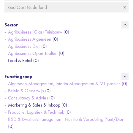
Zuid Oost Nederland
Sector
Agribusiness (Glas) Tuinbouw (
0
)
Agribusiness Algemeen (
0
)
Agribusiness Dier (
0
)
Agribusiness Open Teelten (
0
)
Food & Retail (
0
)
Functiegroep
Algemeen Management, Interim Management & MT-posities (
0
)
Beleid & Onderwijs (
0
)
Consultancy & Advies (
0
)
Marketing & Sales & Inkoop (
0
)
Productie, Logistiek & Techniek (
0
)
R&D & Kwaliteitsmanagement, Nutritie & Veredeling Plant/Dier
(
0
)