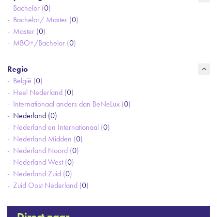
Bachelor (
0
)
Bachelor/ Master (
0
)
Master (
0
)
MBO+/Bachelor (
0
)
Regio
België (
0
)
Heel Nederland (
0
)
Internationaal anders dan BeNeLux (
0
)
Nederland (
0
)
Nederland en Internationaal (
0
)
Nederland Midden (
0
)
Nederland Noord (
0
)
Nederland West (
0
)
Nederland Zuid (
0
)
Zuid Oost Nederland (
0
)
Direct naar