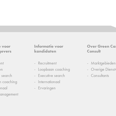
e voor
Informatie voor
Over Green Ca
gevers
kandidaten
Consult
ent
Recruitment
Marktgebieden
en
Loopbaan coaching
Overige Dienst
e search
Executive search
Consultants
n coaching
Internationaal
onaal
Ervaringen
management