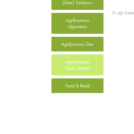
(Glas) Tuinbouw
Er zijn hel
Agribusiness
Algemeen
Agribusiness Dier
Agribusiness
Open Teelten
Food & Retail