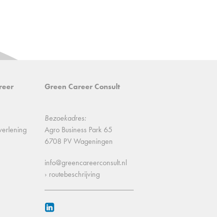
reer
Green Career Consult
Bezoekadres:
verlening
Agro Business Park 65
6708 PV Wageningen
info@greencareerconsult.nl
› routebeschrijving