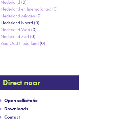
Nederland (
0
)
Nederland en Internationaal (
0
)
Nederland Midden (
0
)
Nederland Noord (
0
)
Nederland West (
0
)
Nederland Zuid (
0
)
Zuid Oost Nederland (
0
)
Direct naar
Open sollicitatie
Downloads
Contact