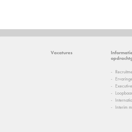
Vacatures
Informati
opdracht
Recruitm
Ervaring
Executiv
Loopbaa
Internati
Interim 