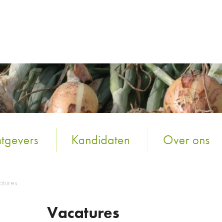
tgevers
Kandidaten
Over ons
atures
Vacatures