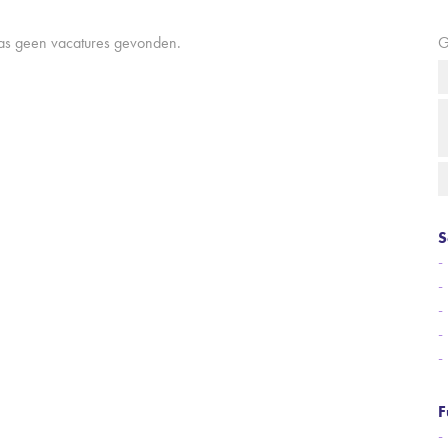
aas geen vacatures gevonden.
G
S
F