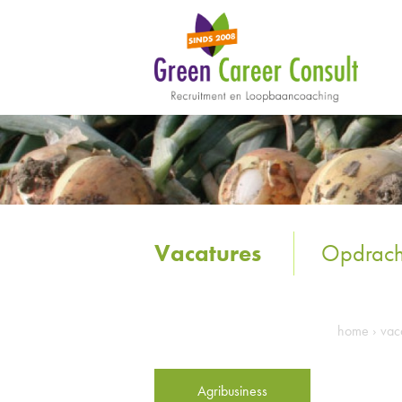
Vacatures
Opdrach
home
›
vac
Agribusiness