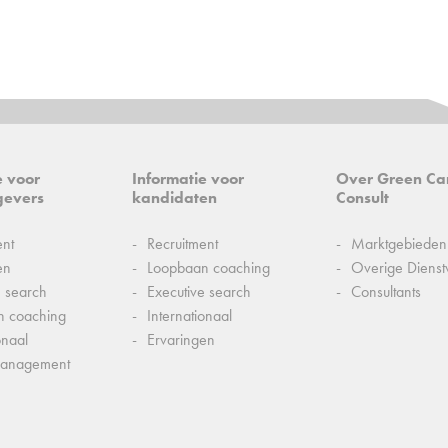
e voor
Informatie voor
Over Green Ca
gevers
kandidaten
Consult
ent
Recruitment
Marktgebieden
en
Loopbaan coaching
Overige Dienst
e search
Executive search
Consultants
n coaching
Internationaal
onaal
Ervaringen
management