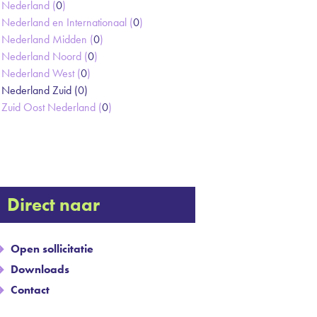
Nederland (
0
)
Nederland en Internationaal (
0
)
Nederland Midden (
0
)
Nederland Noord (
0
)
Nederland West (
0
)
Nederland Zuid (
0
)
Zuid Oost Nederland (
0
)
Direct naar
Open sollicitatie
Downloads
Contact