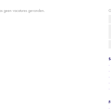
aas geen vacatures gevonden.
G
S
F