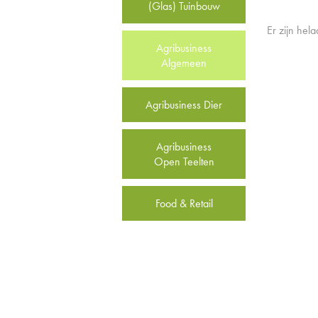
(Glas) Tuinbouw
Er zijn hel
Agribusiness
Algemeen
Agribusiness Dier
Agribusiness
Open Teelten
Food & Retail