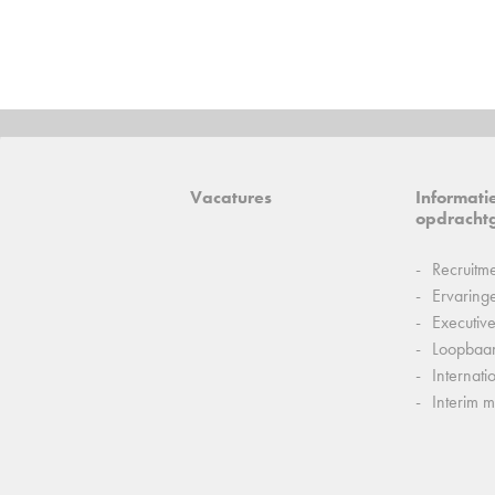
Vacatures
Informati
opdracht
Recruitm
Ervaring
Executiv
Loopbaa
Internati
Interim 