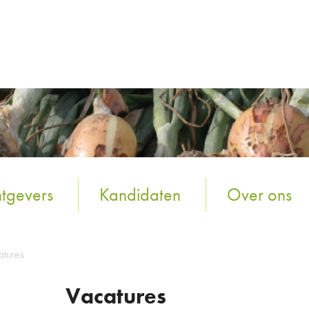
tgevers
Kandidaten
Over ons
atures
Vacatures