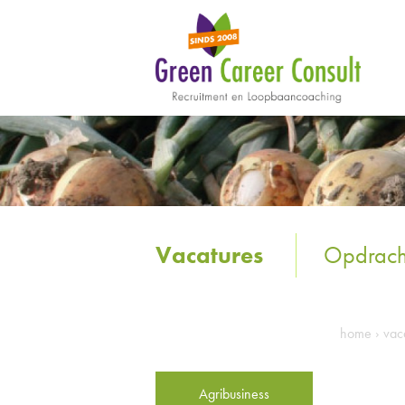
Vacatures
Opdrach
home
›
vac
Agribusiness