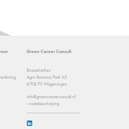
reer
Green Career Consult
Bezoekadres:
verlening
Agro Business Park 65
6708 PV Wageningen
info@greencareerconsult.nl
› routebeschrijving