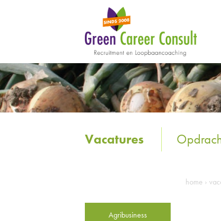
Vacatures
Opdrach
home
›
vac
Agribusiness