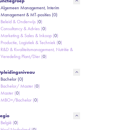
unctiegroep
Algemeen Management, Interim
Management & MT-posities (
0
)
Beleid & Onderwijs (
0
)
Consultancy & Advies (
0
)
Marketing & Sales & Inkoop (
0
)
Productie, Logistiek & Techniek (
0
)
R&D & Kwaliteitsmanagement, Nutritie &
Veredeling Plant/Dier (
0
)
pleidingsniveau
Bachelor (
0
)
Bachelor/ Master (
0
)
Master (
0
)
MBO+/Bachelor (
0
)
egio
België (
0
)
Heel Nederland (
0
)