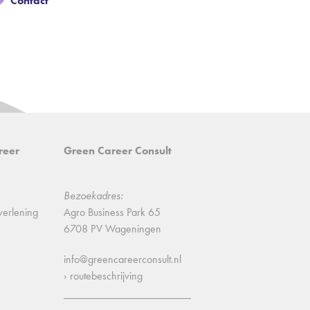
Contact
reer
Green Career Consult
Bezoekadres:
verlening
Agro Business Park 65
6708 PV Wageningen
info@greencareerconsult.nl
› routebeschrijving