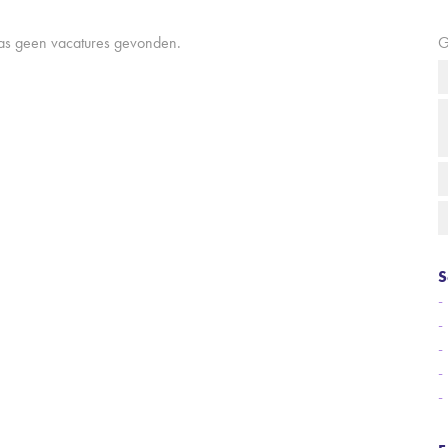
aas geen vacatures gevonden.
G
S