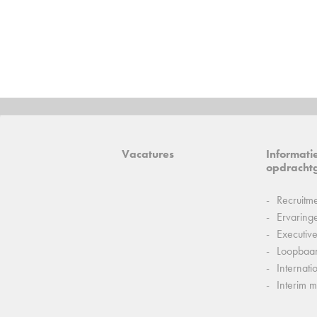
Vacatures
Informati
opdracht
Recruitm
Ervaring
Executiv
Loopbaa
Internati
Interim 