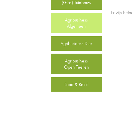
(Glas) Tuinbouw
Er zijn hel
Agribusiness
Algemeen
Agribusiness Dier
Agribusiness
Open Teelten
Food & Retail