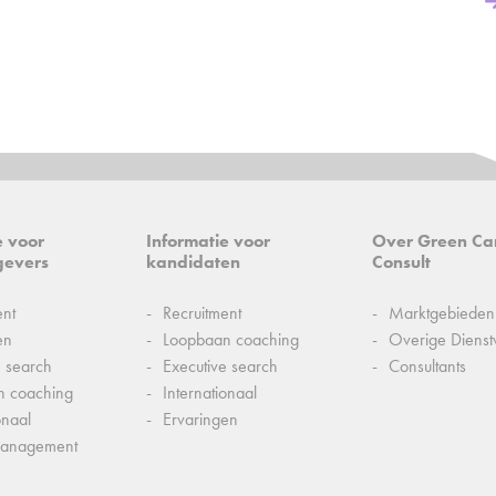
e voor
Informatie voor
Over Green Ca
gevers
kandidaten
Consult
ent
Recruitment
Marktgebieden
en
Loopbaan coaching
Overige Dienst
e search
Executive search
Consultants
n coaching
Internationaal
onaal
Ervaringen
management