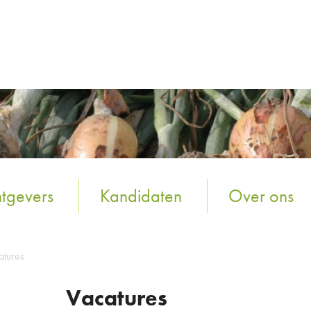
tgevers
Kandidaten
Over ons
atures
Vacatures