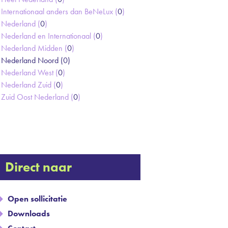
Internationaal anders dan BeNeLux (
0
)
Nederland (
0
)
Nederland en Internationaal (
0
)
Nederland Midden (
0
)
Nederland Noord (
0
)
Nederland West (
0
)
Nederland Zuid (
0
)
Zuid Oost Nederland (
0
)
Direct naar
Open sollicitatie
Downloads