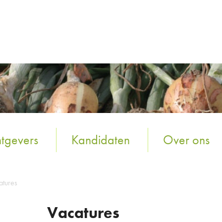
tgevers
Kandidaten
Over ons
atures
Vacatures