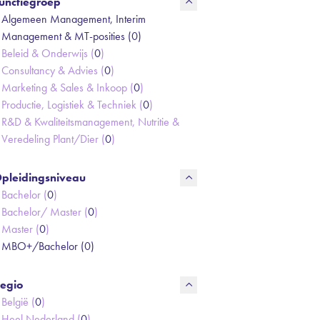
unctiegroep
Algemeen Management, Interim
Management & MT-posities (
0
)
Beleid & Onderwijs (
0
)
Consultancy & Advies (
0
)
Marketing & Sales & Inkoop (
0
)
Productie, Logistiek & Techniek (
0
)
R&D & Kwaliteitsmanagement, Nutritie &
Veredeling Plant/Dier (
0
)
pleidingsniveau
Bachelor (
0
)
Bachelor/ Master (
0
)
Master (
0
)
MBO+/Bachelor (
0
)
egio
België (
0
)
Heel Nederland (
0
)