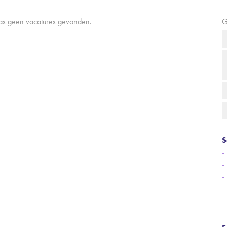
aas geen vacatures gevonden.
G
S