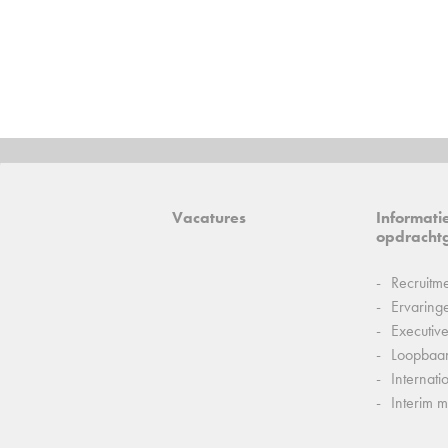
Vacatures
Informati
opdracht
Recruitm
Ervaring
Executiv
Loopbaa
Internati
Interim 