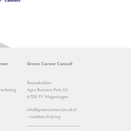
Contact
reer
Green Career Consult
Bezoekadres:
verlening
Agro Business Park 65
6708 PV Wageningen
info@greencareerconsult.nl
› routebeschrijving