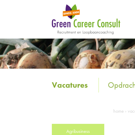
Vacatures
Opdrach
home
›
vac
Agribusiness