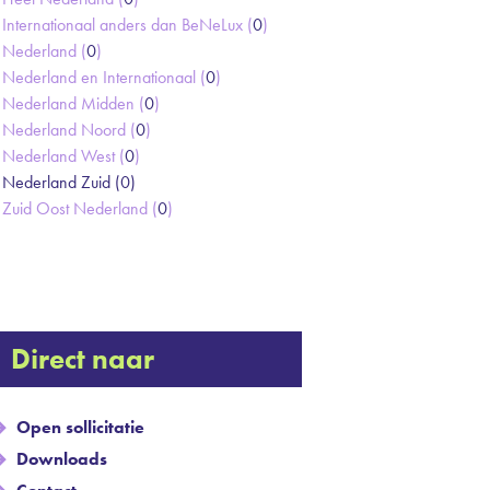
Internationaal anders dan BeNeLux (
0
)
Nederland (
0
)
Nederland en Internationaal (
0
)
Nederland Midden (
0
)
Nederland Noord (
0
)
Nederland West (
0
)
Nederland Zuid (
0
)
Zuid Oost Nederland (
0
)
Direct naar
Open sollicitatie
Downloads