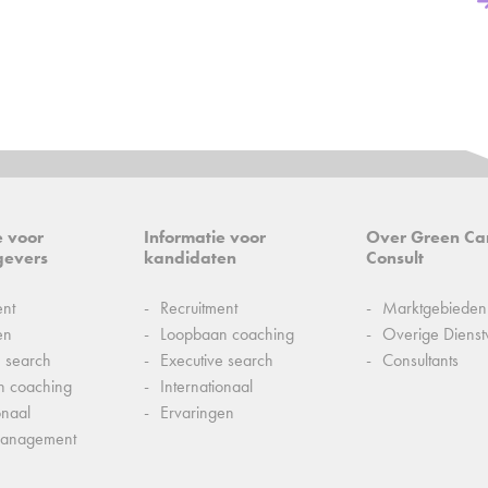
e voor
Informatie voor
Over Green Ca
gevers
kandidaten
Consult
ent
Recruitment
Marktgebieden
en
Loopbaan coaching
Overige Dienst
e search
Executive search
Consultants
n coaching
Internationaal
onaal
Ervaringen
management