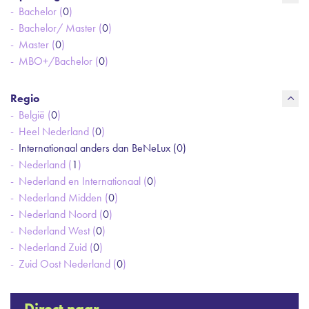
Bachelor (
0
)
Bachelor/ Master (
0
)
Master (
0
)
MBO+/Bachelor (
0
)
Regio
België (
0
)
Heel Nederland (
0
)
Internationaal anders dan BeNeLux (
0
)
Nederland (
1
)
Nederland en Internationaal (
0
)
Nederland Midden (
0
)
Nederland Noord (
0
)
Nederland West (
0
)
Nederland Zuid (
0
)
Zuid Oost Nederland (
0
)
Direct naar