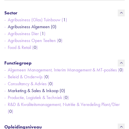
Sector
Agribusiness (Glas) Tuinbouw (
1
)
Agribusiness Algemeen (
0
)
Agribusiness Dier (
1
)
Agribusiness Open Teelten (
0
)
Food & Retail (
0
)
Functiegroep
Algemeen Management, Interim Management & MT-posities (
0
)
Beleid & Onderwijs (
0
)
Consultancy & Advies (
0
)
Marketing & Sales & Inkoop (
0
)
Productie, Logistiek & Techniek (
0
)
R&D & Kwaliteitsmanagement, Nutritie & Veredeling Plant/Dier
(
0
)
Opleidingsniveau