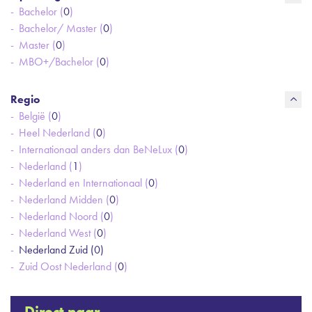
Bachelor (
0
)
Bachelor/ Master (
0
)
Master (
0
)
MBO+/Bachelor (
0
)
Regio
België (
0
)
Heel Nederland (
0
)
Internationaal anders dan BeNeLux (
0
)
Nederland (
1
)
Nederland en Internationaal (
0
)
Nederland Midden (
0
)
Nederland Noord (
0
)
Nederland West (
0
)
Nederland Zuid (
0
)
Zuid Oost Nederland (
0
)
Direct naar