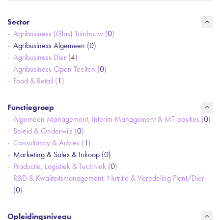
Sector
Agribusiness (Glas) Tuinbouw (
0
)
Agribusiness Algemeen (
0
)
Agribusiness Dier (
4
)
Agribusiness Open Teelten (
0
)
Food & Retail (
1
)
Functiegroep
Algemeen Management, Interim Management & MT-posities (
0
)
Beleid & Onderwijs (
0
)
Consultancy & Advies (
1
)
Marketing & Sales & Inkoop (
0
)
Productie, Logistiek & Techniek (
0
)
R&D & Kwaliteitsmanagement, Nutritie & Veredeling Plant/Dier
(
0
)
Opleidingsniveau