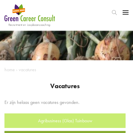
home
›
vacatures
Vacatures
Er zijn helaas geen vacatures gevonden.
Agribusiness (Glas) Tuinbouw