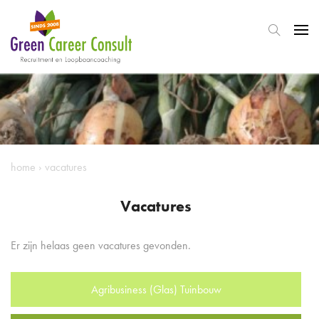
home
›
vacatures
Vacatures
Er zijn helaas geen vacatures gevonden.
Agribusiness (Glas) Tuinbouw