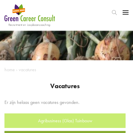
home
›
vacatures
Vacatures
Er zijn helaas geen vacatures gevonden.
Agribusiness (Glas) Tuinbouw