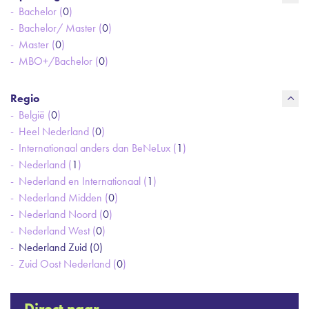
Bachelor (
0
)
Bachelor/ Master (
0
)
Master (
0
)
MBO+/Bachelor (
0
)
Regio
België (
0
)
Heel Nederland (
0
)
Internationaal anders dan BeNeLux (
1
)
Nederland (
1
)
Nederland en Internationaal (
1
)
Nederland Midden (
0
)
Nederland Noord (
0
)
Nederland West (
0
)
Nederland Zuid (
0
)
Zuid Oost Nederland (
0
)
Direct naar