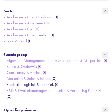
Sector
Agribusiness (Glas) Tuinbouw (
0
)
Agribusiness Algemeen (
0
)
Agribusiness Dier (
0
)
Agribusiness Open Teelten (
0
)
Food & Retail (
0
)
Functiegroep
Algemeen Management, Interim Management & MT-posities (
0
)
Beleid & Onderwijs (
0
)
Consultancy & Advies (
0
)
Marketing & Sales & Inkoop (
0
)
Productie, Logistiek & Techniek (
0
)
R&D & Kwaliteitsmanagement, Nutritie & Veredeling Plant/Dier
(
0
)
Opleidingsniveau