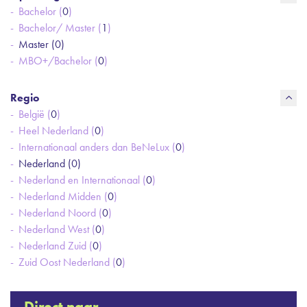
Bachelor (
0
)
Bachelor/ Master (
1
)
Master (
0
)
MBO+/Bachelor (
0
)
Regio
België (
0
)
Heel Nederland (
0
)
Internationaal anders dan BeNeLux (
0
)
Nederland (
0
)
Nederland en Internationaal (
0
)
Nederland Midden (
0
)
Nederland Noord (
0
)
Nederland West (
0
)
Nederland Zuid (
0
)
Zuid Oost Nederland (
0
)
Direct naar