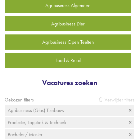
Agribusiness Algemeen
Agribusiness Dier
Agribusiness Open Teelten
Food & Retail
Vacatures zoeken
Gekozen filters
Verwijder filters
Agribusiness (Glas) Tuinbouw
Productie, Logistiek & Techniek
Bachelor/ Master