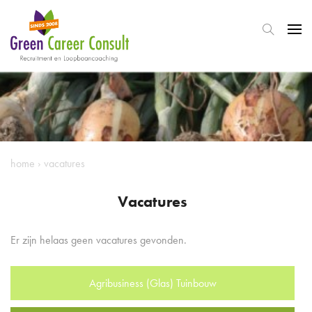
home
›
vacatures
Vacatures
Er zijn helaas geen vacatures gevonden.
Agribusiness (Glas) Tuinbouw