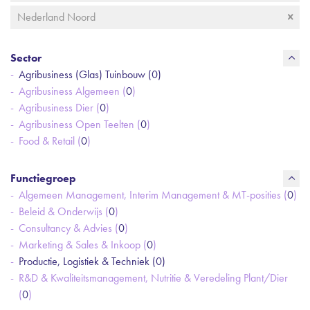
Nederland Noord
Sector
Agribusiness (Glas) Tuinbouw (
0
)
Agribusiness Algemeen (
0
)
Agribusiness Dier (
0
)
Agribusiness Open Teelten (
0
)
Food & Retail (
0
)
Functiegroep
Algemeen Management, Interim Management & MT-posities (
0
)
Beleid & Onderwijs (
0
)
Consultancy & Advies (
0
)
Marketing & Sales & Inkoop (
0
)
Productie, Logistiek & Techniek (
0
)
R&D & Kwaliteitsmanagement, Nutritie & Veredeling Plant/Dier
(
0
)