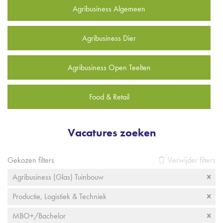
Agribusiness Algemeen
Agribusiness Dier
Agribusiness Open Teelten
Food & Retail
Vacatures zoeken
Gekozen filters
Verwijder filters
Agribusiness (Glas) Tuinbouw
Productie, Logistiek & Techniek
MBO+/Bachelor