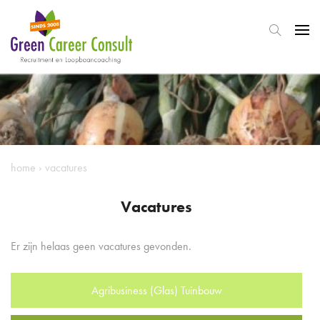
home
›
vacatures
Vacatures
Er zijn helaas geen vacatures gevonden.
Agribusiness (Glas) Tuinbouw