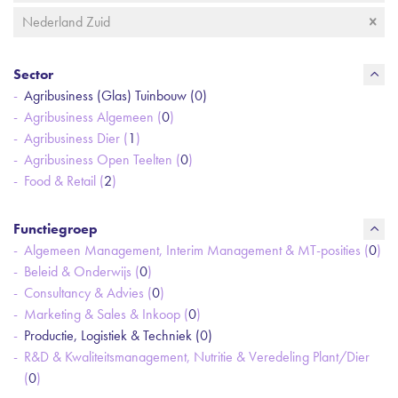
Nederland Zuid
Sector
Agribusiness (Glas) Tuinbouw (
0
)
Agribusiness Algemeen (
0
)
Agribusiness Dier (
1
)
Agribusiness Open Teelten (
0
)
Food & Retail (
2
)
Functiegroep
Algemeen Management, Interim Management & MT-posities (
0
)
Beleid & Onderwijs (
0
)
Consultancy & Advies (
0
)
Marketing & Sales & Inkoop (
0
)
Productie, Logistiek & Techniek (
0
)
R&D & Kwaliteitsmanagement, Nutritie & Veredeling Plant/Dier
(
0
)