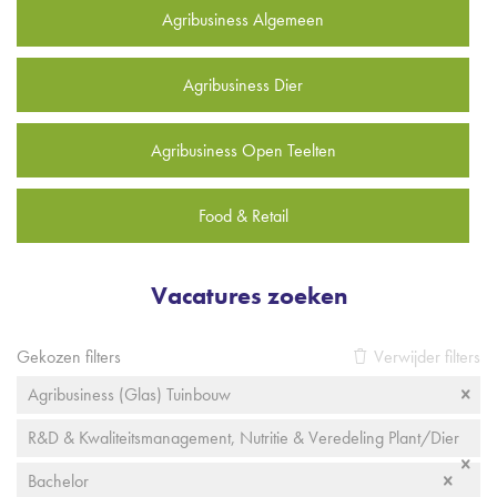
Agribusiness Algemeen
Agribusiness Dier
Agribusiness Open Teelten
Food & Retail
Vacatures zoeken
Gekozen filters
Verwijder filters
Agribusiness (Glas) Tuinbouw
R&D & Kwaliteitsmanagement, Nutritie & Veredeling Plant/Dier
Bachelor