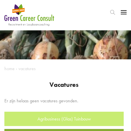
home
›
vacatures
Vacatures
Er zijn helaas geen vacatures gevonden.
Agribusiness (Glas) Tuinbouw