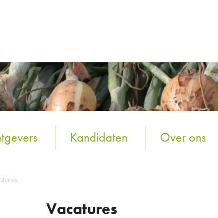
tgevers
Kandidaten
Over ons
atures
Vacatures