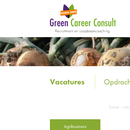
Vacatures
Opdrach
home
›
vac
Agribusiness