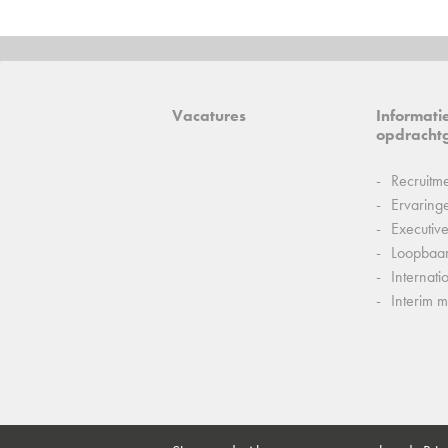
Vacatures
Informati
opdracht
Recruitm
Ervaring
Executiv
Loopbaa
Internati
Interim 