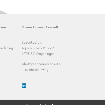
reer
Green Career Consult
Bezoekadres:
verlening
Agro Business Park 65
6708 PV Wageningen
info@greencareerconsult.nl
› routebeschrijving