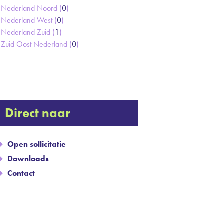
Nederland Noord (
0
)
Nederland West (
0
)
Nederland Zuid (
1
)
Zuid Oost Nederland (
0
)
Direct naar
Open sollicitatie
Downloads
Contact