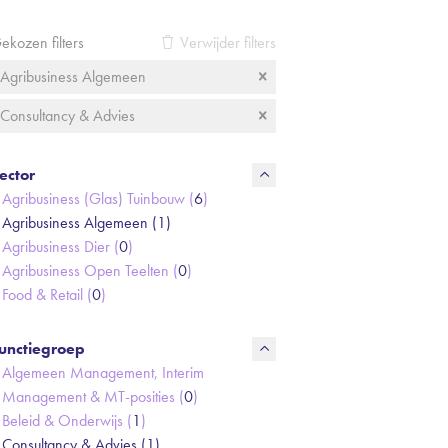
ekozen filters
Verwijder filters
Agribusiness Algemeen
Consultancy & Advies
ector
Agribusiness (Glas) Tuinbouw (
6
)
Agribusiness Algemeen (
1
)
Agribusiness Dier (
0
)
Agribusiness Open Teelten (
0
)
Food & Retail (
0
)
unctiegroep
Algemeen Management, Interim
Management & MT-posities (
0
)
Beleid & Onderwijs (
1
)
Consultancy & Advies (
1
)