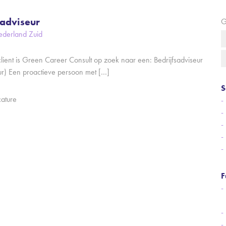
sadviseur
G
ederland Zuid
lient is Green Career Consult op zoek naar een: Bedrijfsadviseur
ur) Een proactieve persoon met […]
S
cature
F