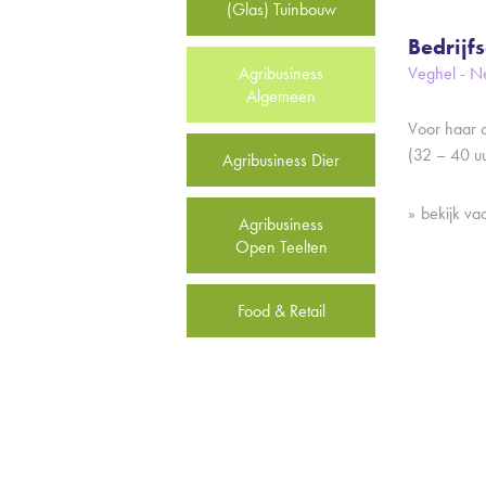
(Glas) Tuinbouw
Bedrijf
Agribusiness
Veghel - N
Algemeen
Voor haar c
(32 – 40 u
Agribusiness Dier
bekijk va
Agribusiness
Open Teelten
Food & Retail