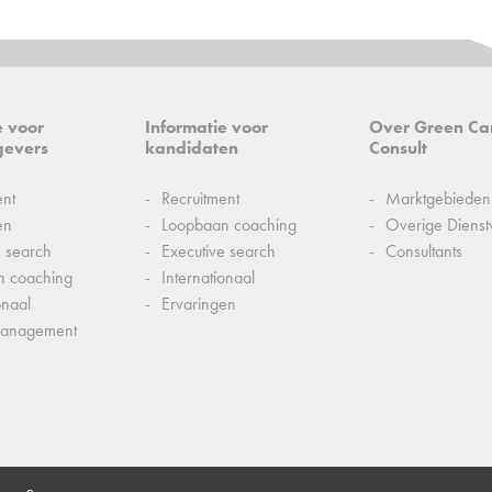
e voor
Informatie voor
Over Green Ca
gevers
kandidaten
Consult
ent
Recruitment
Marktgebieden
en
Loopbaan coaching
Overige Dienst
e search
Executive search
Consultants
n coaching
Internationaal
onaal
Ervaringen
management