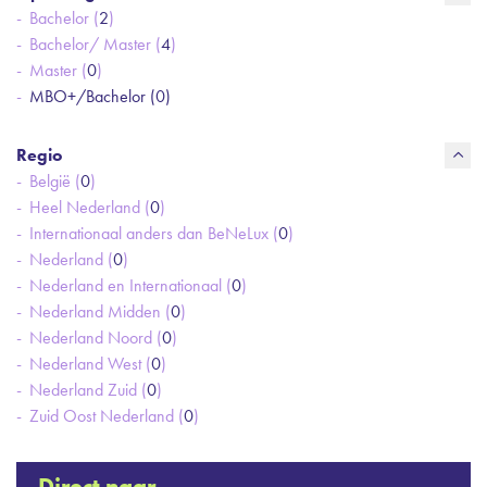
Bachelor (
2
)
Bachelor/ Master (
4
)
Master (
0
)
MBO+/Bachelor (
0
)
Regio
België (
0
)
Heel Nederland (
0
)
Internationaal anders dan BeNeLux (
0
)
Nederland (
0
)
Nederland en Internationaal (
0
)
Nederland Midden (
0
)
Nederland Noord (
0
)
Nederland West (
0
)
Nederland Zuid (
0
)
Zuid Oost Nederland (
0
)
Direct naar