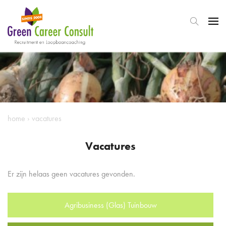
home
›
vacatures
Vacatures
Er zijn helaas geen vacatures gevonden.
Agribusiness (Glas) Tuinbouw