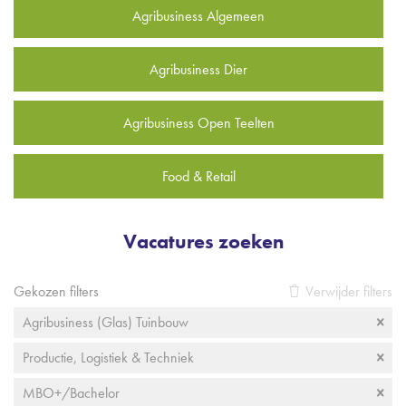
Agribusiness Algemeen
Agribusiness Dier
Agribusiness Open Teelten
Food & Retail
Vacatures zoeken
Gekozen filters
Verwijder filters
Agribusiness (Glas) Tuinbouw
Productie, Logistiek & Techniek
MBO+/Bachelor