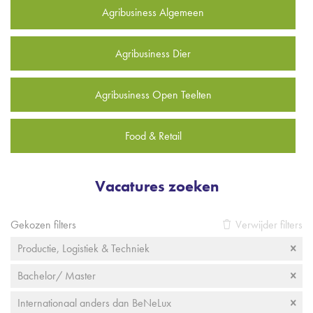
Agribusiness Algemeen
Agribusiness Dier
Agribusiness Open Teelten
Food & Retail
Vacatures zoeken
Gekozen filters
Verwijder filters
Productie, Logistiek & Techniek
Bachelor/ Master
Internationaal anders dan BeNeLux