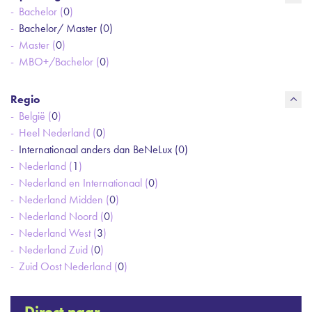
Bachelor (
0
)
Bachelor/ Master (
0
)
Master (
0
)
MBO+/Bachelor (
0
)
Regio
België (
0
)
Heel Nederland (
0
)
Internationaal anders dan BeNeLux (
0
)
Nederland (
1
)
Nederland en Internationaal (
0
)
Nederland Midden (
0
)
Nederland Noord (
0
)
Nederland West (
3
)
Nederland Zuid (
0
)
Zuid Oost Nederland (
0
)
Direct naar