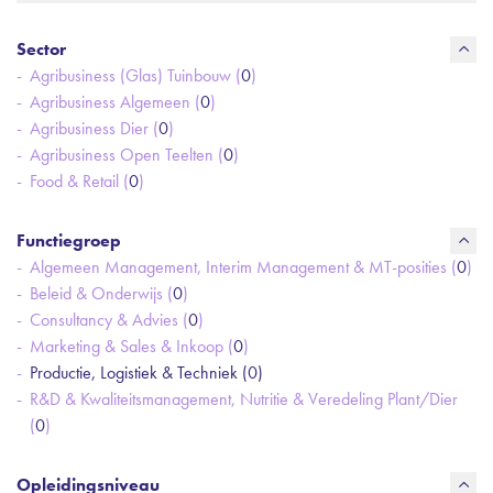
Sector
Agribusiness (Glas) Tuinbouw (
0
)
Agribusiness Algemeen (
0
)
Agribusiness Dier (
0
)
Agribusiness Open Teelten (
0
)
Food & Retail (
0
)
Functiegroep
Algemeen Management, Interim Management & MT-posities (
0
)
Beleid & Onderwijs (
0
)
Consultancy & Advies (
0
)
Marketing & Sales & Inkoop (
0
)
Productie, Logistiek & Techniek (
0
)
R&D & Kwaliteitsmanagement, Nutritie & Veredeling Plant/Dier
(
0
)
Opleidingsniveau