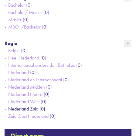
Bachelor (
0
)
Bachelor/ Master (
0
)
Master (
0
)
MBO+/Bachelor (
0
)
Regio
België (
0
)
Heel Nederland (
0
)
Internationaal anders dan BeNeLux (
0
)
Nederland (
0
)
Nederland en Internationaal (
0
)
Nederland Midden (
0
)
Nederland Noord (
0
)
Nederland West (
0
)
Nederland Zuid (
0
)
Zuid Oost Nederland (
0
)
Direct naar