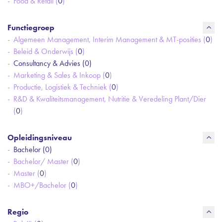
Food & Retail (
0
)
Functiegroep
Algemeen Management, Interim Management & MT-posities (
0
)
Beleid & Onderwijs (
0
)
Consultancy & Advies (
0
)
Marketing & Sales & Inkoop (
0
)
Productie, Logistiek & Techniek (
0
)
R&D & Kwaliteitsmanagement, Nutritie & Veredeling Plant/Dier
(
0
)
Opleidingsniveau
Bachelor (
0
)
Bachelor/ Master (
0
)
Master (
0
)
MBO+/Bachelor (
0
)
Regio