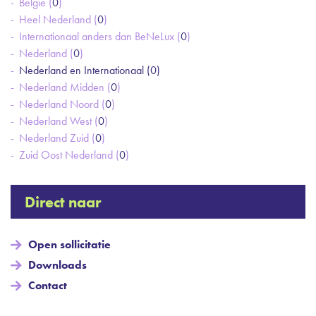
België (
0
)
Heel Nederland (
0
)
Internationaal anders dan BeNeLux (
0
)
Nederland (
0
)
Nederland en Internationaal (
0
)
Nederland Midden (
0
)
Nederland Noord (
0
)
Nederland West (
0
)
Nederland Zuid (
0
)
Zuid Oost Nederland (
0
)
Direct naar
Open sollicitatie
Downloads
Contact