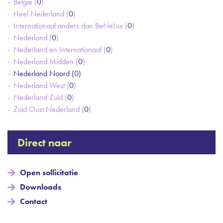
België (
0
)
Heel Nederland (
0
)
Internationaal anders dan BeNeLux (
0
)
Nederland (
0
)
Nederland en Internationaal (
0
)
Nederland Midden (
0
)
Nederland Noord (
0
)
Nederland West (
0
)
Nederland Zuid (
0
)
Zuid Oost Nederland (
0
)
Direct naar
Open sollicitatie
Downloads
Contact