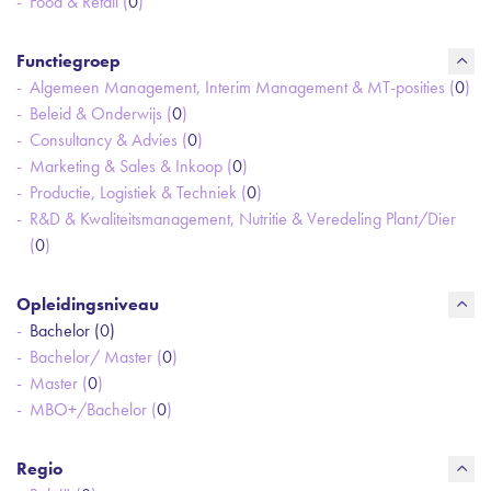
Food & Retail (
0
)
Functiegroep
Algemeen Management, Interim Management & MT-posities (
0
)
Beleid & Onderwijs (
0
)
Consultancy & Advies (
0
)
Marketing & Sales & Inkoop (
0
)
Productie, Logistiek & Techniek (
0
)
R&D & Kwaliteitsmanagement, Nutritie & Veredeling Plant/Dier
(
0
)
Opleidingsniveau
Bachelor (
0
)
Bachelor/ Master (
0
)
Master (
0
)
MBO+/Bachelor (
0
)
Regio