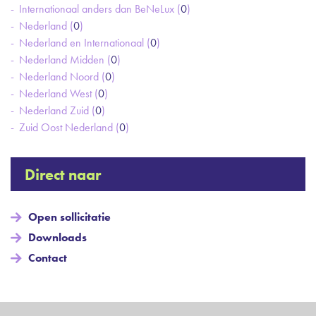
Internationaal anders dan BeNeLux (
0
)
Nederland (
0
)
Nederland en Internationaal (
0
)
Nederland Midden (
0
)
Nederland Noord (
0
)
Nederland West (
0
)
Nederland Zuid (
0
)
Zuid Oost Nederland (
0
)
Direct naar
Open sollicitatie
Downloads
Contact