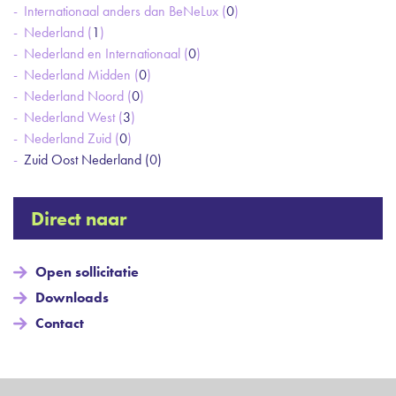
Internationaal anders dan BeNeLux (
0
)
Nederland (
1
)
Nederland en Internationaal (
0
)
Nederland Midden (
0
)
Nederland Noord (
0
)
Nederland West (
3
)
Nederland Zuid (
0
)
Zuid Oost Nederland (
0
)
Direct naar
Open sollicitatie
Downloads
Contact