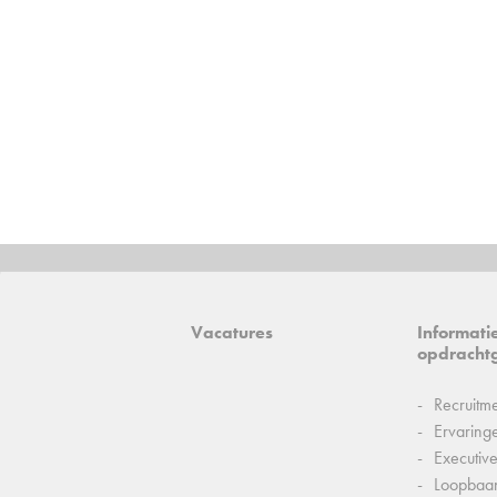
Vacatures
Informati
opdracht
Recruitm
Ervaring
Executiv
Loopbaa