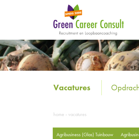
Vacatures
Opdrach
home
›
vacatures
Agribusiness (Glas) Tuinbouw
Agribusi