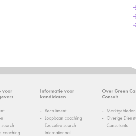
e voor
Informatie voor
Over Green Ca
gevers
kandidaten
Consult
ent
Recruitment
Marktgebieden
en
Loopbaan coaching
Overige Dienst
e search
Executive search
Consultants
n coaching
Internationaal