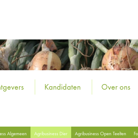
tgevers
Kandidaten
Over ons
ness Algemeen
Agribusiness Dier
Agribusiness Open Teelten
Fo