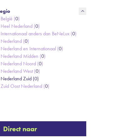
egio
België (
0
)
Heel Nederland (
0
)
Internationaal anders dan BeNeLux (
0
)
Nederland (
0
)
Nederland en Internationaal (
0
)
Nederland Midden (
0
)
Nederland Noord (
0
)
Nederland West (
0
)
Nederland Zuid (
0
)
Zuid Oost Nederland (
0
)
Direct naar