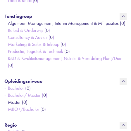
Food & Retail (
0
)
Functiegroep
Algemeen Management, Interim Management & MT-posities (
0
)
Beleid & Onderwijs (
0
)
Consultancy & Advies (
0
)
Marketing & Sales & Inkoop (
0
)
Productie, Logistiek & Techniek (
0
)
R&D & Kwaliteitsmanagement, Nutritie & Veredeling Plant/Dier
(
0
)
Opleidingsniveau
Bachelor (
0
)
Bachelor/ Master (
0
)
Master (
0
)
MBO+/Bachelor (
0
)
Regio