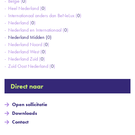
België (
0
)
Heel Nederland (
0
)
Internationaal anders dan BeNeLux (
0
)
Nederland (
0
)
Nederland en Internationaal (
0
)
Nederland Midden (
0
)
Nederland Noord (
0
)
Nederland West (
0
)
Nederland Zuid (
0
)
Zuid Oost Nederland (
0
)
Direct naar
Open sollicitatie
Downloads
Contact