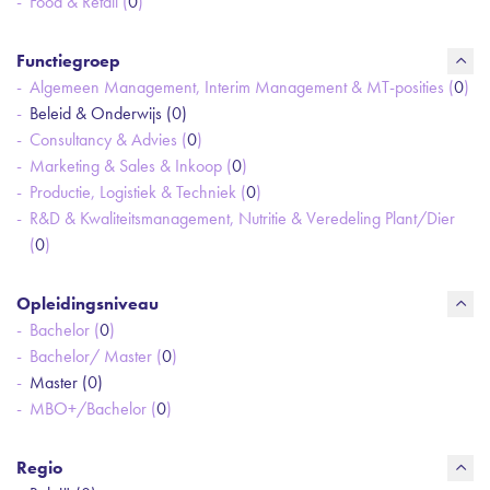
Food & Retail (
0
)
Functiegroep
Algemeen Management, Interim Management & MT-posities (
0
)
Beleid & Onderwijs (
0
)
Consultancy & Advies (
0
)
Marketing & Sales & Inkoop (
0
)
Productie, Logistiek & Techniek (
0
)
R&D & Kwaliteitsmanagement, Nutritie & Veredeling Plant/Dier
(
0
)
Opleidingsniveau
Bachelor (
0
)
Bachelor/ Master (
0
)
Master (
0
)
MBO+/Bachelor (
0
)
Regio