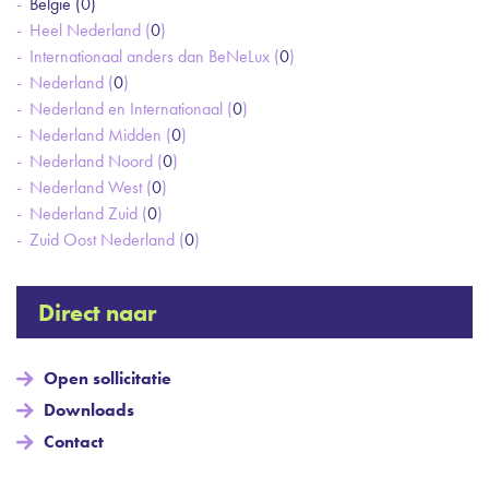
België (
0
)
Heel Nederland (
0
)
Internationaal anders dan BeNeLux (
0
)
Nederland (
0
)
Nederland en Internationaal (
0
)
Nederland Midden (
0
)
Nederland Noord (
0
)
Nederland West (
0
)
Nederland Zuid (
0
)
Zuid Oost Nederland (
0
)
Direct naar
Open sollicitatie
Downloads
Contact