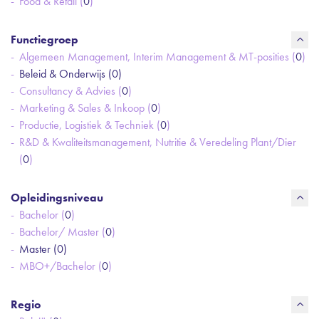
Food & Retail (
0
)
Functiegroep
Algemeen Management, Interim Management & MT-posities (
0
)
Beleid & Onderwijs (
0
)
Consultancy & Advies (
0
)
Marketing & Sales & Inkoop (
0
)
Productie, Logistiek & Techniek (
0
)
R&D & Kwaliteitsmanagement, Nutritie & Veredeling Plant/Dier
(
0
)
Opleidingsniveau
Bachelor (
0
)
Bachelor/ Master (
0
)
Master (
0
)
MBO+/Bachelor (
0
)
Regio