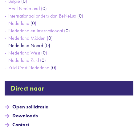
België (
0
)
Heel Nederland (
0
)
Internationaal anders dan BeNeLux (
0
)
Nederland (
0
)
Nederland en Internationaal (
0
)
Nederland Midden (
0
)
Nederland Noord (
0
)
Nederland West (
0
)
Nederland Zuid (
0
)
Zuid Oost Nederland (
0
)
Direct naar
Open sollicitatie
Downloads
Contact