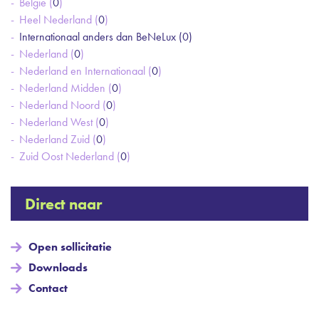
België (
0
)
Heel Nederland (
0
)
Internationaal anders dan BeNeLux (
0
)
Nederland (
0
)
Nederland en Internationaal (
0
)
Nederland Midden (
0
)
Nederland Noord (
0
)
Nederland West (
0
)
Nederland Zuid (
0
)
Zuid Oost Nederland (
0
)
Direct naar
Open sollicitatie
Downloads
Contact