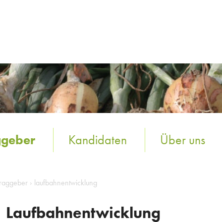
ggeber
Kandidaten
Über uns
traggeber
›
laufbahnentwicklung
Laufbahnentwicklung