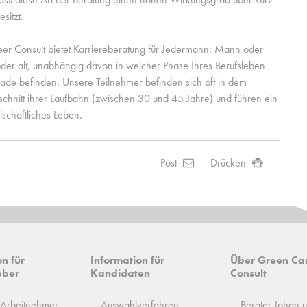
sitzt.
er Consult bietet Karriereberatung für Jedermann: Mann oder
oder alt, unabhängig davon in welcher Phase Ihres Berufsleben
rade befinden. Unsere Teilnehmer befinden sich oft in dem
chnitt ihrer Laufbahn (zwischen 30 und 45 Jahre) und führen ein
lschaftliches Leben.
Post
Drücken
n für
Information für
Über Green Ca
eber
Kandidaten
Consult
Arbeitnehmer
Auswahlverfahren
Berater Johan u