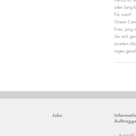
oder lang be
Für wen?
Green Care
Frau, jung 
Sie sich ge
zweiten Abs
reges gesel
Jobs
Informatio
Auftragg
Auswahl 