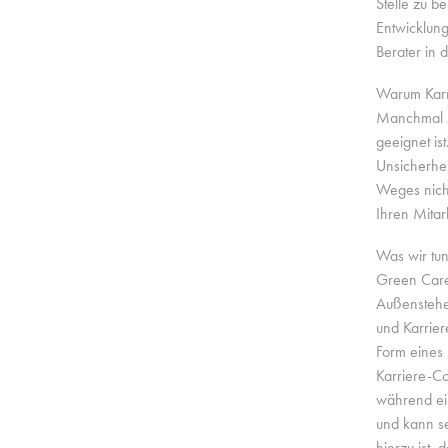
Stelle zu b
Entwicklung
Berater in 
Warum Karr
Manchmal zw
geeignet is
Unsicherhei
Weges nicht
Ihren Mitar
Was wir tu
Green Caree
Außenstehe
und Karrier
Form eines 
Karriere-Co
während ei
und kann s
hierzu ist,