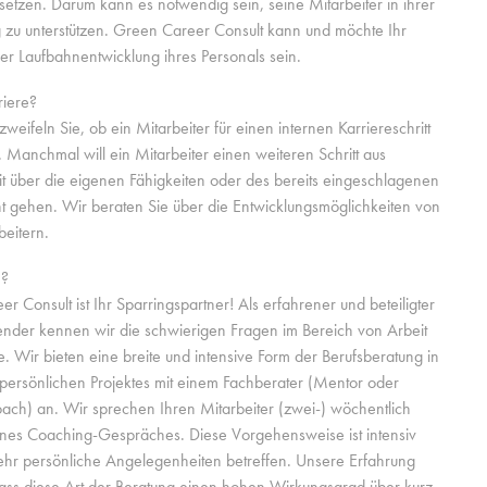
esetzen. Darum kann es notwendig sein, seine Mitarbeiter in ihrer
 zu unterstützen. Green Career Consult kann und möchte Ihr
der Laufbahnentwicklung ihres Personals sein.
iere?
eifeln Sie, ob ein Mitarbeiter für einen internen Karriereschritt
t. Manchmal will ein Mitarbeiter einen weiteren Schritt aus
t über die eigenen Fähigkeiten oder des bereits eingeschlagenen
 gehen. Wir beraten Sie über die Entwicklungsmöglichkeiten von
beitern.
n?
r Consult ist Ihr Sparringspartner! Als erfahrener und beteiligter
nder kennen wir die schwierigen Fragen im Bereich von Arbeit
e. Wir bieten eine breite und intensive Form der Berufsberatung in
persönlichen Projektes mit einem Fachberater (Mentor oder
ach) an. Wir sprechen Ihren Mitarbeiter (zwei-) wöchentlich
nes Coaching-Gespräches. Diese Vorgehensweise ist intensiv
ehr persönliche Angelegenheiten betreffen. Unsere Erfahrung
 dass diese Art der Beratung einen hohen Wirkungsgrad über kurz