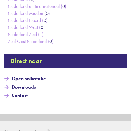
Nederland en Internationaal (
0
)
Nederland Midden (
0
)
Nederland Noord (
0
)
Nederland West (
0
)
Nederland Zuid (
1
)
Zuid Oost Nederland (
0
)
Direct naar
Open sollicitatie
Downloads
Contact