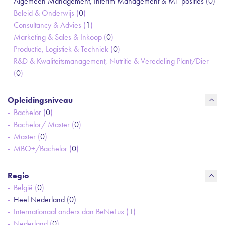
Algemeen Management, Interim Management & MT-posities (
0
)
Beleid & Onderwijs (
0
)
Consultancy & Advies (
1
)
Marketing & Sales & Inkoop (
0
)
Productie, Logistiek & Techniek (
0
)
R&D & Kwaliteitsmanagement, Nutritie & Veredeling Plant/Dier
(
0
)
Opleidingsniveau
Bachelor (
0
)
Bachelor/ Master (
0
)
Master (
0
)
MBO+/Bachelor (
0
)
Regio
België (
0
)
Heel Nederland (
0
)
Internationaal anders dan BeNeLux (
1
)
Nederland (
0
)