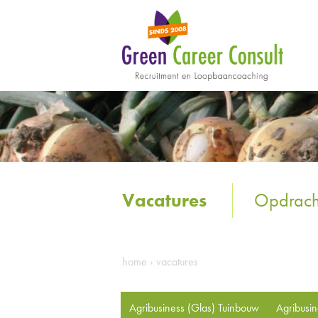
Vacatures
Opdrach
home
›
vacatures
Agribusiness (Glas) Tuinbouw
Agribusi