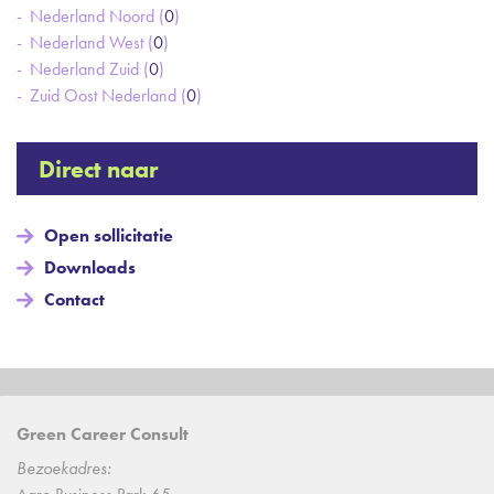
Nederland Noord (
0
)
Nederland West (
0
)
Nederland Zuid (
0
)
Zuid Oost Nederland (
0
)
Direct naar
Open sollicitatie
Downloads
Contact
Green Career Consult
Bezoekadres: