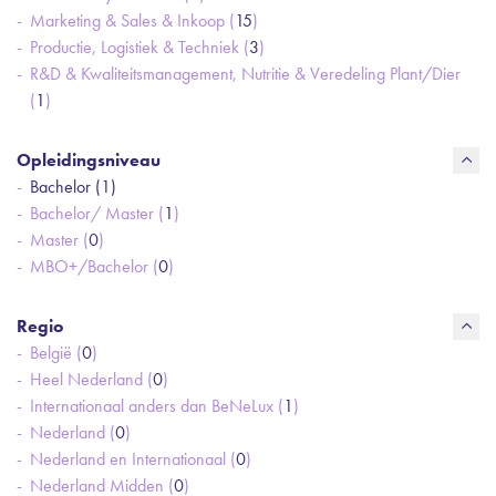
Marketing & Sales & Inkoop (
15
)
Productie, Logistiek & Techniek (
3
)
R&D & Kwaliteitsmanagement, Nutritie & Veredeling Plant/Dier
(
1
)
Opleidingsniveau
Bachelor (
1
)
Bachelor/ Master (
1
)
Master (
0
)
MBO+/Bachelor (
0
)
Regio
België (
0
)
Heel Nederland (
0
)
Internationaal anders dan BeNeLux (
1
)
Nederland (
0
)
Nederland en Internationaal (
0
)
Nederland Midden (
0
)