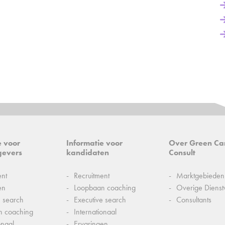
e voor
Informatie voor
Over Green Ca
gevers
kandidaten
Consult
ent
Recruitment
Marktgebieden
en
Loopbaan coaching
Overige Dienst
e search
Executive search
Consultants
n coaching
Internationaal
onaal
Ervaringen