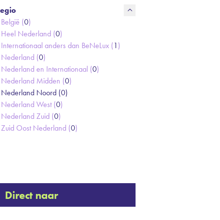
egio
België (
0
)
Heel Nederland (
0
)
Internationaal anders dan BeNeLux (
1
)
Nederland (
0
)
Nederland en Internationaal (
0
)
Nederland Midden (
0
)
Nederland Noord (
0
)
Nederland West (
0
)
Nederland Zuid (
0
)
Zuid Oost Nederland (
0
)
Direct naar