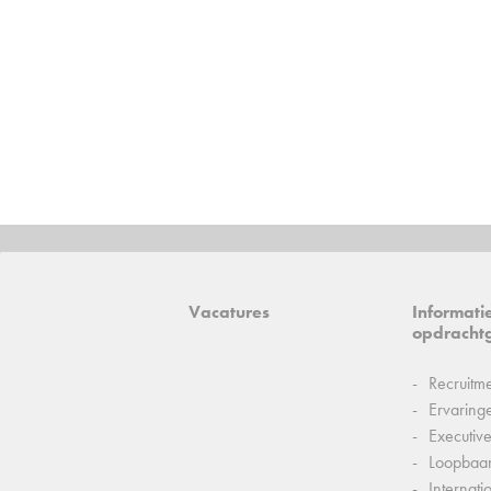
Vacatures
Informati
opdracht
Recruitm
Ervaring
Executiv
Loopbaa
Internati