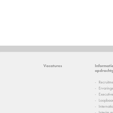
Vacatures
Informati
opdracht
Recruitm
Ervaring
Executiv
Loopbaa
Internati
Interim 