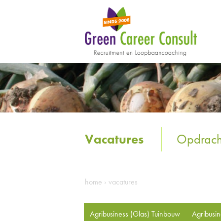
Vacatures
Opdrach
home
›
vacatures
Agribusiness (Glas) Tuinbouw
Agribusi