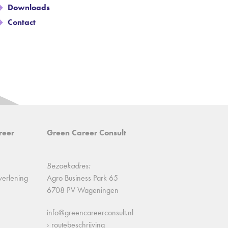
Downloads
Contact
reer
Green Career Consult
Bezoekadres:
verlening
Agro Business Park 65
6708 PV Wageningen
info@greencareerconsult.nl
› routebeschrijving