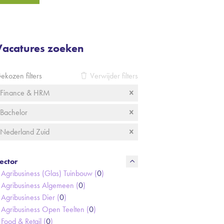
Vacatures zoeken
ekozen filters
Verwijder filters
Finance & HRM
Bachelor
Nederland Zuid
ector
Agribusiness (Glas) Tuinbouw (
0
)
Agribusiness Algemeen (
0
)
Agribusiness Dier (
0
)
Agribusiness Open Teelten (
0
)
Food & Retail (
0
)