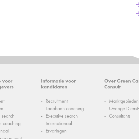
e voor
Informatie voor
Over Green Ca
gevers
kandidaten
Consult
ent
Recruitment
Marktgebieden
en
Loopbaan coaching
Overige Dienst
e search
Executive search
Consultants
n coaching
Internationaal
onaal
Ervaringen
management