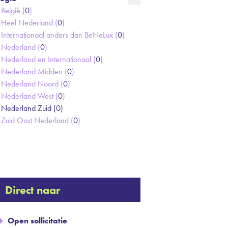
België (
0
)
Heel Nederland (
0
)
Internationaal anders dan BeNeLux (
0
)
Nederland (
0
)
Nederland en Internationaal (
0
)
Nederland Midden (
0
)
Nederland Noord (
0
)
Nederland West (
0
)
Nederland Zuid (
0
)
Zuid Oost Nederland (
0
)
Direct naar
Open sollicitatie