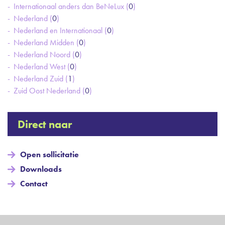
Internationaal anders dan BeNeLux (
0
)
Nederland (
0
)
Nederland en Internationaal (
0
)
Nederland Midden (
0
)
Nederland Noord (
0
)
Nederland West (
0
)
Nederland Zuid (
1
)
Zuid Oost Nederland (
0
)
Direct naar
Open sollicitatie
Downloads
Contact