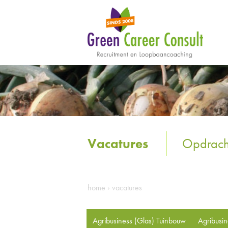
Vacatures
Opdrach
home
›
vacatures
Agribusiness (Glas) Tuinbouw
Agribusi