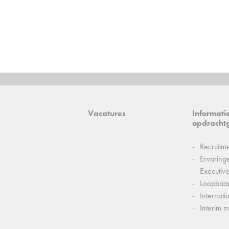
Vacatures
Informati
opdracht
Recruitm
Ervaring
Executiv
Loopbaa
Internati
Interim 