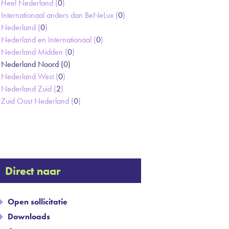
Heel Nederland (
0
)
Internationaal anders dan BeNeLux (
0
)
Nederland (
0
)
Nederland en Internationaal (
0
)
Nederland Midden (
0
)
Nederland Noord (
0
)
Nederland West (
0
)
Nederland Zuid (
2
)
Zuid Oost Nederland (
0
)
Direct naar
Open sollicitatie
Downloads