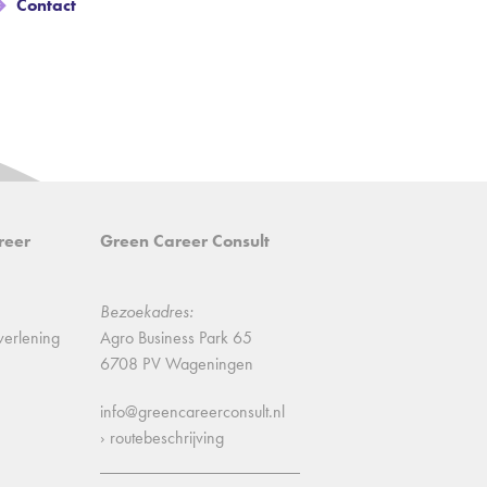
Contact
reer
Green Career Consult
Bezoekadres:
verlening
Agro Business Park 65
6708 PV Wageningen
info@greencareerconsult.nl
› routebeschrijving