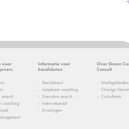
e voor
Informatie voor
Over Green Ca
gevers
kandidaten
Consult
ent
Recruitment
Marktgebieden
en
Loopbaan coaching
Overige Dienst
e search
Executive search
Consultants
n coaching
Internationaal
onaal
Ervaringen
management