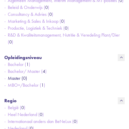
Algemeen Management, Interim Management & MT-posities (
0
)
Beleid & Onderwijs (
0
)
Consultancy & Advies (
0
)
Marketing & Sales & Inkoop (
0
)
Productie, Logistiek & Techniek (
0
)
R&D & Kwaliteitsmanagement, Nutritie & Veredeling Plant/Dier
(
0
)
Opleidingsniveau
Bachelor (
1
)
Bachelor/ Master (
4
)
Master (
0
)
MBO+/Bachelor (
1
)
Regio
België (
0
)
Heel Nederland (
0
)
Internationaal anders dan BeNeLux (
0
)
Nederland (
0
)