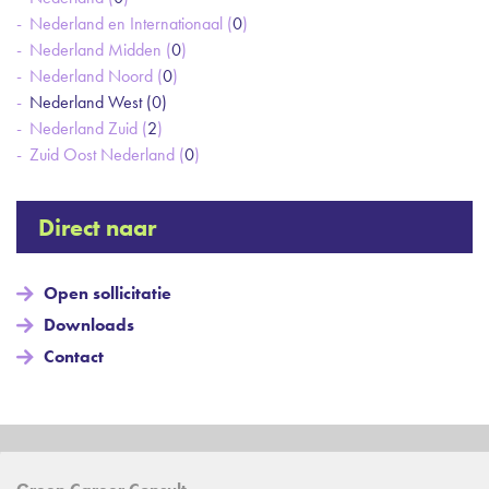
Nederland en Internationaal (
0
)
Nederland Midden (
0
)
Nederland Noord (
0
)
Nederland West (
0
)
Nederland Zuid (
2
)
Zuid Oost Nederland (
0
)
Direct naar
Open sollicitatie
Downloads
Contact