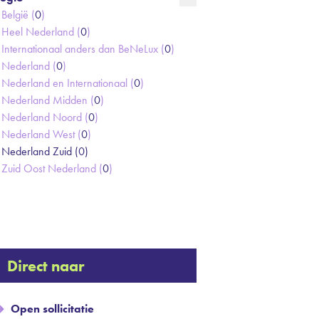
België (
0
)
Heel Nederland (
0
)
Internationaal anders dan BeNeLux (
0
)
Nederland (
0
)
Nederland en Internationaal (
0
)
Nederland Midden (
0
)
Nederland Noord (
0
)
Nederland West (
0
)
Nederland Zuid (
0
)
Zuid Oost Nederland (
0
)
Direct naar
Open sollicitatie