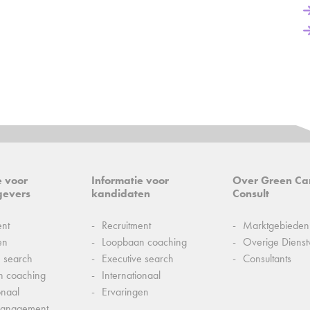
e voor
Informatie voor
Over Green Ca
gevers
kandidaten
Consult
ent
Recruitment
Marktgebieden
en
Loopbaan coaching
Overige Dienst
e search
Executive search
Consultants
n coaching
Internationaal
onaal
Ervaringen
management