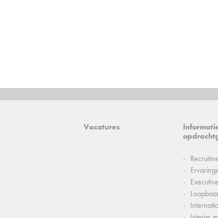
Vacatures
Informati
opdracht
Recruitm
Ervaring
Executiv
Loopbaa
Internati
Interim 