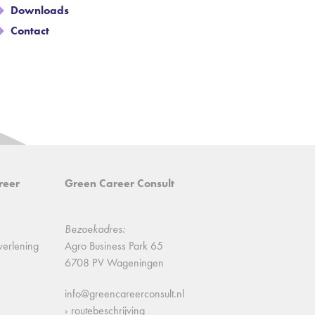
Downloads
Contact
reer
Green Career Consult
Bezoekadres:
verlening
Agro Business Park 65
6708 PV Wageningen
info@greencareerconsult.nl
› routebeschrijving