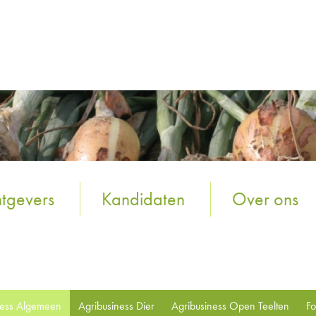
tgevers
Kandidaten
Over ons
ness Algemeen
Agribusiness Dier
Agribusiness Open Teelten
Fo