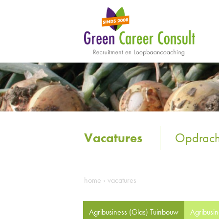
Vacatures
Opdrach
home
›
vacatures
Agribusiness (Glas) Tuinbouw
Agribusi