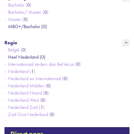
Bachelor (
0
)
Bachelor/ Master (
0
)
Master (
0
)
MBO+/Bachelor (
0
)
Regio
België (
0
)
Heel Nederland (
0
)
Internationaal anders dan BeNeLux (
0
)
Nederland (
1
)
Nederland en Internationaal (
0
)
Nederland Midden (
0
)
Nederland Noord (
0
)
Nederland West (
0
)
Nederland Zuid (
1
)
Zuid Oost Nederland (
0
)
Direct naar