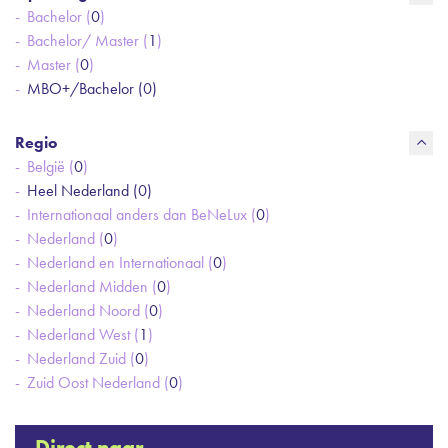
Bachelor (
0
)
Bachelor/ Master (
1
)
Master (
0
)
MBO+/Bachelor (
0
)
Regio
België (
0
)
Heel Nederland (
0
)
Internationaal anders dan BeNeLux (
0
)
Nederland (
0
)
Nederland en Internationaal (
0
)
Nederland Midden (
0
)
Nederland Noord (
0
)
Nederland West (
1
)
Nederland Zuid (
0
)
Zuid Oost Nederland (
0
)
Direct naar