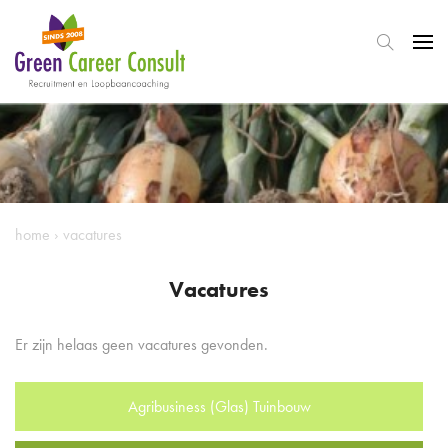
home
›
vacatures
Vacatures
Er zijn helaas geen vacatures gevonden.
Agribusiness (Glas) Tuinbouw