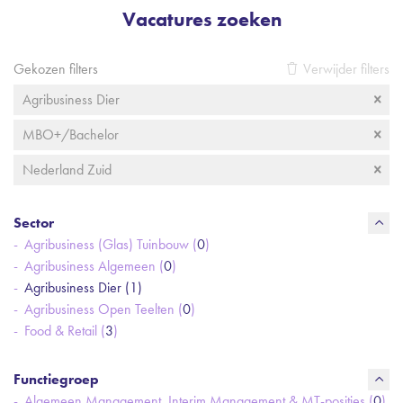
Vacatures zoeken
Gekozen filters
Verwijder filters
Agribusiness Dier
MBO+/Bachelor
Nederland Zuid
Sector
Agribusiness (Glas) Tuinbouw (
0
)
Agribusiness Algemeen (
0
)
Agribusiness Dier (
1
)
Agribusiness Open Teelten (
0
)
Food & Retail (
3
)
Functiegroep
Algemeen Management, Interim Management & MT-posities (
0
)