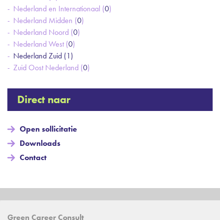
Nederland en Internationaal (
0
)
Nederland Midden (
0
)
Nederland Noord (
0
)
Nederland West (
0
)
Nederland Zuid (
1
)
Zuid Oost Nederland (
0
)
Direct naar
Open sollicitatie
Downloads
Contact
Green Career Consult