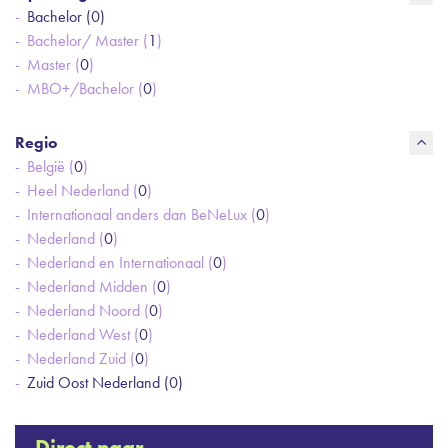
Bachelor (
0
)
Bachelor/ Master (
1
)
Master (
0
)
MBO+/Bachelor (
0
)
Regio
België (
0
)
Heel Nederland (
0
)
Internationaal anders dan BeNeLux (
0
)
Nederland (
0
)
Nederland en Internationaal (
0
)
Nederland Midden (
0
)
Nederland Noord (
0
)
Nederland West (
0
)
Nederland Zuid (
0
)
Zuid Oost Nederland (
0
)
Direct naar