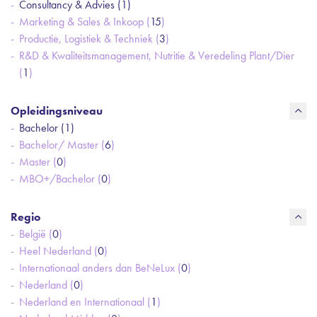
Consultancy & Advies (
1
)
Marketing & Sales & Inkoop (
15
)
Productie, Logistiek & Techniek (
3
)
R&D & Kwaliteitsmanagement, Nutritie & Veredeling Plant/Dier
(
1
)
Opleidingsniveau
Bachelor (
1
)
Bachelor/ Master (
6
)
Master (
0
)
MBO+/Bachelor (
0
)
Regio
België (
0
)
Heel Nederland (
0
)
Internationaal anders dan BeNeLux (
0
)
Nederland (
0
)
Nederland en Internationaal (
1
)