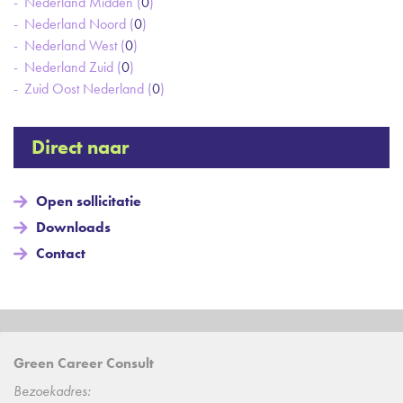
Nederland Midden (
0
)
Nederland Noord (
0
)
Nederland West (
0
)
Nederland Zuid (
0
)
Zuid Oost Nederland (
0
)
Direct naar
Open sollicitatie
Downloads
Contact
Green Career Consult
Bezoekadres: