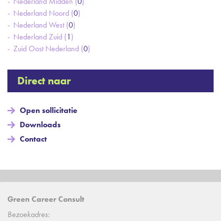
Nederland Midden (
0
)
Nederland Noord (
0
)
Nederland West (
0
)
Nederland Zuid (
1
)
Zuid Oost Nederland (
0
)
Direct naar
Open sollicitatie
Downloads
Contact
Green Career Consult
Bezoekadres: