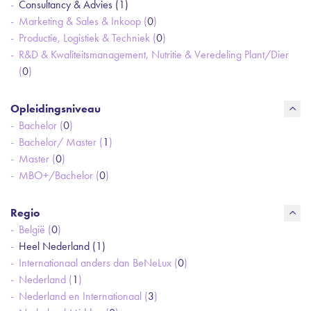
Consultancy & Advies (
1
)
Marketing & Sales & Inkoop (
0
)
Productie, Logistiek & Techniek (
0
)
R&D & Kwaliteitsmanagement, Nutritie & Veredeling Plant/Dier
(
0
)
Opleidingsniveau
Bachelor (
0
)
Bachelor/ Master (
1
)
Master (
0
)
MBO+/Bachelor (
0
)
Regio
België (
0
)
Heel Nederland (
1
)
Internationaal anders dan BeNeLux (
0
)
Nederland (
1
)
Nederland en Internationaal (
3
)